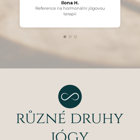
Ilona H.
Reference na hormonální jógovou
terapii
různé druhy
jógy