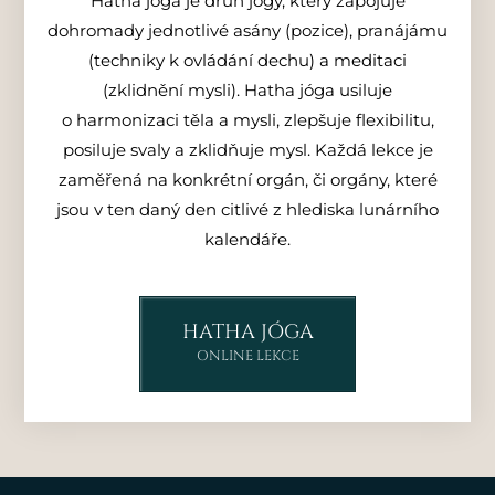
Hatha jóga je druh jógy, který zapojuje
dohromady jednotlivé asány (pozice), pranájámu
(techniky k ovládání dechu) a meditaci
(zklidnění mysli). Hatha jóga usiluje
o harmonizaci těla a mysli, zlepšuje flexibilitu,
posiluje svaly a zklidňuje mysl. Každá lekce je
zaměřená na konkrétní orgán, či orgány, které
jsou v ten daný den citlivé z hlediska lunárního
kalendáře.
HATHA JÓGA
ONLINE LEKCE