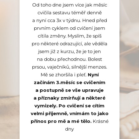
Od toho dne jsem více jak měsíc
cvičila sestavu téměř denně
a nyní cca 3x v týdnu. Hned před
prvním cyklem od cvičení jsem
Kateřina E.
cítila změny. Myslím, že spíš
online lekce hatha jógy
pro některé odrazující, ale věděla
jsem již z kurzu, že je to jen
na dobu přechodnou. Bolest
prsou, vaječníků, silnější menzes.
Mě se zhoršila i pleť.
Nyní
začínám 3.měsíc se cvičením
a postupně se vše upravuje
a příznaky zmírňují a některé
vymizely. Po cvičení se cítím
velmi příjemně, vnímám to jako
přínos pro mě a mé tělo.
Krásné
dny