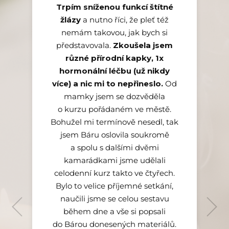
cvičebních" předsevzetí, která
v nějakém neklidu až zmatku,
Trpím sníženou funkcí štítné
jsem čilá a plná energie a v
žlázy
tak rychle jak přišla, zase
a nutno říci, že pleť též
zmizí:-). Ale k mému velkému
noci pak spím v kuse delší
nemám takovou, jak bych si
překvapení cvičím stále
představovala.
dobu než obvykle.
Zkoušela jsem
různé přírodní kapky, 1x
hormonální léčbu (už nikdy
více) a nic mi to nepřineslo.
Od
mamky jsem se dozvěděla
o kurzu pořádaném ve městě.
Bohužel mi termínově nesedl, tak
lektorka
používá i prvky Energetické
jsem Báru oslovila soukromě
Martina P.
medicíny, věnuje se cvikům
a spolu s dalšími dvěmi
YOGA NIDRA
na lymfatický systém a je
kamarádkami jsme udělali
celodenní kurz takto ve čtyřech.
schopna doporučit i další
prospěšné postupy, jak udržet
Bylo to velice příjemné setkání,
celé tělo v kondici.
naučili jsme se celou sestavu
během dne a vše si popsali
do Bárou donesených materiálů.