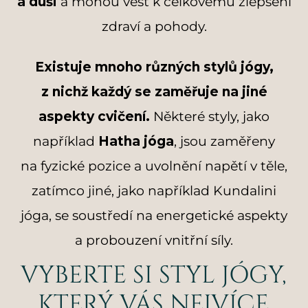
a duši
a mohou vést k celkovému zlepšení
zdraví a pohody.
Existuje mnoho různých stylů jógy,
z nichž každý se zaměřuje na jiné
aspekty cvičení.
Některé styly, jako
například
Hatha jóga
, jsou zaměřeny
na fyzické pozice a uvolnění napětí v těle,
zatímco jiné, jako například Kundalini
jóga, se soustředí na energetické aspekty
a probouzení vnitřní síly.
VYBERTE SI STYL JÓGY,
KTERÝ VÁS NEJVÍCE