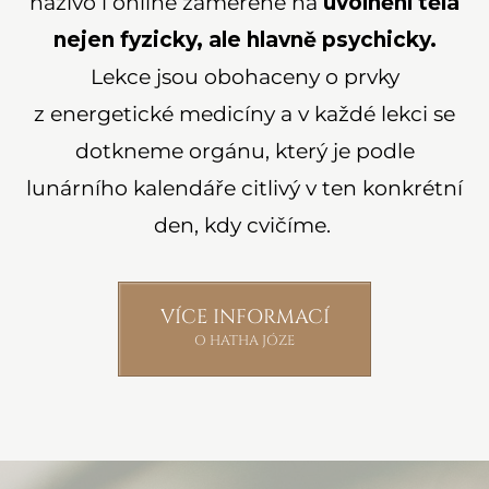
naživo i online zaměřené na
uvolnění těla
nejen fyzicky, ale hlavně psychicky.
Lekce jsou obohaceny o prvky
z energetické medicíny a v každé lekci se
dotkneme orgánu, který je podle
lunárního kalendáře citlivý v ten konkrétní
den, kdy cvičíme.
VÍCE INFORMACÍ
O HATHA JÓZE