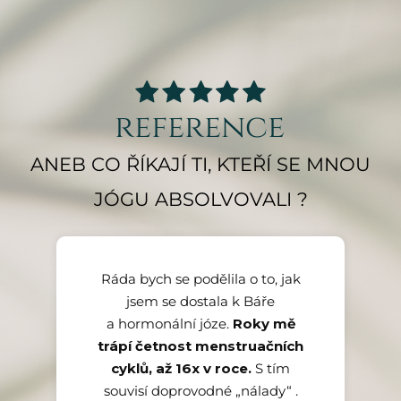
reference
ANEB CO ŘÍKAJÍ TI, KTEŘÍ SE MNOU
JÓGU ABSOLVOVALI ?
Ráda bych se podělila o to, jak
jsem se dostala k Báře
a hormonální józe.
Roky mě
trápí četnost menstruačních
Původně jsem
se domnívala, že půjde o další,
cyklů, až 16x v roce.
Po každé Nidře, ať
S tím
z mých už mnoha "novoročních
souvisí doprovodné „nálady“ .
už ji prožívám v klidu nebo