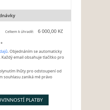
ednávky
6 000,00 Kč
Celkem k úhradě:
 *
dajů
. Objednáním se automaticky
 Každý email obsahuje tlačítko pro
plynutím lhůty pro odstoupení od
ím souhlasu zaniká mé právo
OVINNOSTÍ PLATBY