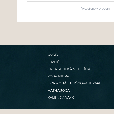
Vytvořeno v prodejní
ÚVOD
O MNĚ
ENERGETICKÁ MEDICÍNA
YOGA NIDRA
HORMONÁLNÍ JÓGOVÁ TERAPIE
HATHA JÓGA
KALENDÁŘ AKCÍ