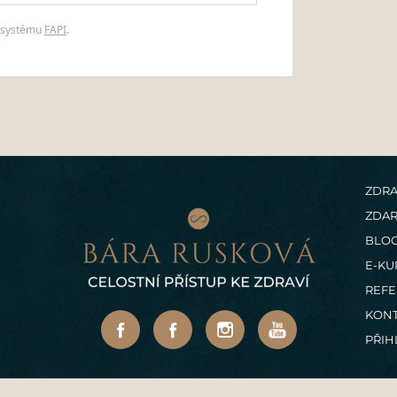
m systému
FAPI
.
ZDRA
ZDA
BLO
E-KU
REF
KONT
PŘIH