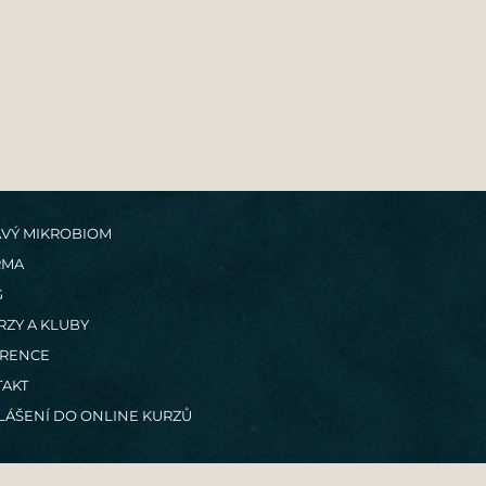
VÝ MIKROBIOM
RMA
G
RZY A KLUBY
ERENCE
AKT
LÁŠENÍ DO ONLINE KURZŮ