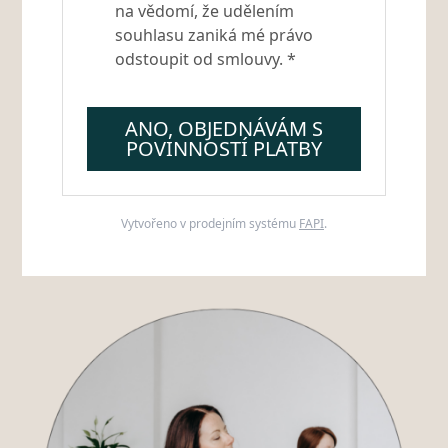
na vědomí, že udělením
souhlasu zaniká mé právo
odstoupit od smlouvy. *
ANO, OBJEDNÁVÁM S
POVINNOSTÍ PLATBY
Vytvořeno v prodejním systému
FAPI
.