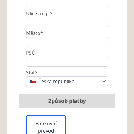
Ulice a č.p.*
Město*
PSČ*
Stát*
Česká republika
Způsob platby
Bankovní
převod