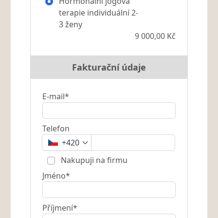
Hormonální jógová
terapie individuální 2-
3 ženy
9 000,00 Kč
Fakturační údaje
E-mail*
Telefon
+420
Nakupuji na firmu
Jméno*
Příjmení*