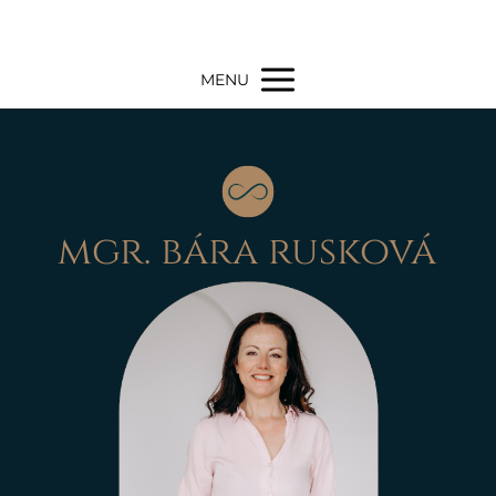
MENU
mgr. bára rusková