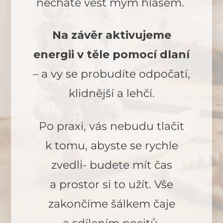
necháte vést mým hlasem.
Na závěr aktivujeme
energii v těle pomocí dlaní
– a vy se probudíte odpočatí,
klidnější a lehčí.
Po praxi, vás nebudu tlačit
k tomu, abyste se rychle
zvedli- budete mít čas
a prostor si to užít. Vše
zakončíme šálkem čaje