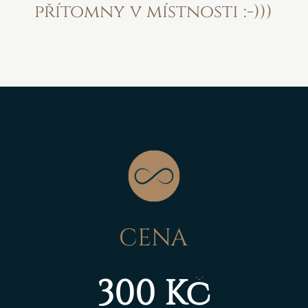
přítomny v místnosti :-)))
CENA
300 Kč